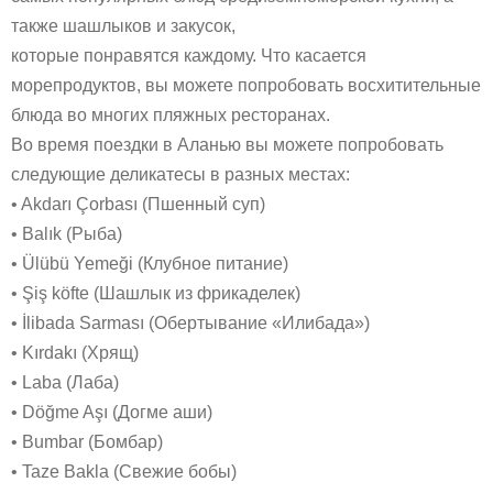
также шашлыков и закусок,
которые понравятся каждому. Что касается
морепродуктов, вы можете попробовать восхитительные
блюда во многих пляжных ресторанах.
Во время поездки в Аланью вы можете попробовать
следующие деликатесы в разных местах:
• Akdarı Çorbası (Пшенный суп)
• Balık (Рыба)
• Ülübü Yemeği (Клубное питание)
• Şiş köfte (Шашлык из фрикаделек)
• İlibada Sarması (Обертывание «Илибада»)
• Kırdakı (Хрящ)
• Laba (Лаба)
• Döğme Aşı (Догме аши)
• Bumbar (Бомбар)
• Taze Bakla (Свежие бобы)