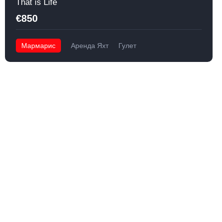
That is Life
€850
Мармарис
Аренда Яхт
Гулет