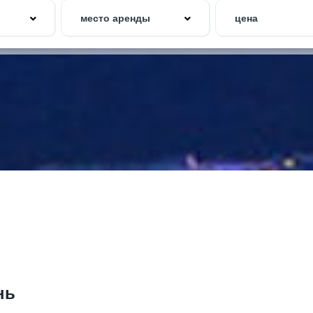
место аренды
цена
нь