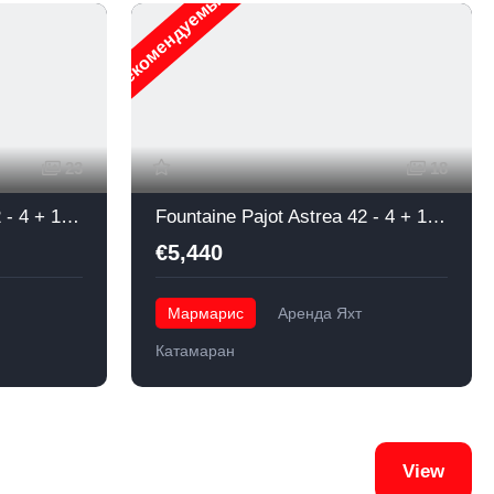
Рекомендуемые
23
18
Fountaine Pajot Astrea 42 - 4 + 1 cabin - Osaya - 2020
Fountaine Pajot Astrea 42 - 4 + 1 cabin - Adele - 2019
€5,440
Мармарис
Аренда Яхт
Катамаран
View