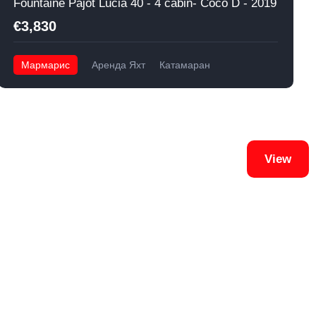
Fountaine Pajot Lucia 40 - 4 cabin- Coco D - 2019
€3,830
Мармарис
Аренда Яхт
Катамаран
View