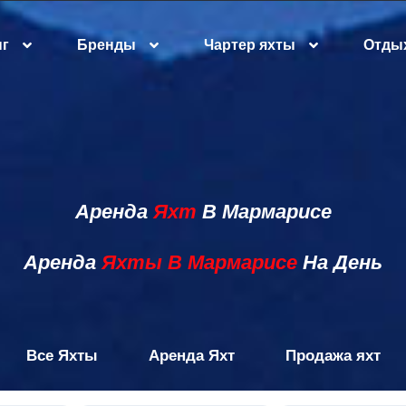
нг
Бренды
Чартер яхты
Отдых
Аренда
Яхт
В Мармарисе
Аренда
Яхты В Мармарисе
На День
Все Яхты
Аренда Яхт
Продажа яхт