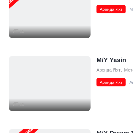
Аренда Яхт
М
19 mt
15
M/Y Yasin
Аренда Яхт
,
Мот
Аренда Яхт
А
18 mt
10
M/Y Dream 