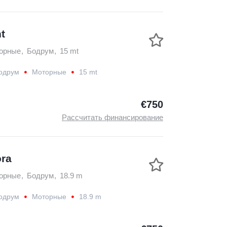
t
орные
,
Бодрум
,
15 mt
одрум
Моторные
15 mt
€750
Рассчитать финансирование
ora
орные
,
Бодрум
,
18.9 m
одрум
Моторные
18.9 m