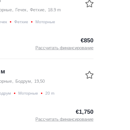
орные
,
Гечек
,
Фетхие
,
18.9 m
ечек
Фетхие
Моторные
€850
Рассчитать финансирование
 м
орные
,
Бодрум
,
19,50
одрум
Моторные
20 m
€1,750
Рассчитать финансирование