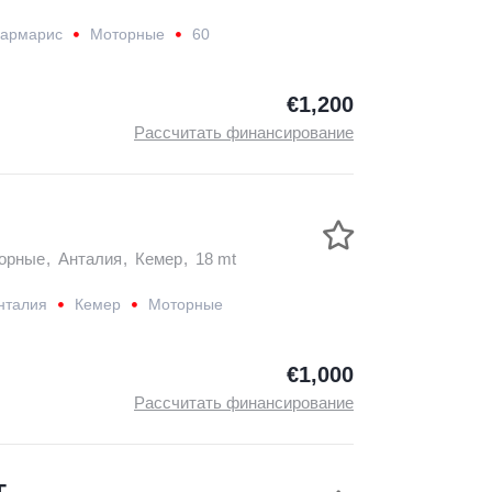
армарис
Моторные
60
€1,200
Рассчитать финансирование
орные
,
Анталия
,
Кемер
,
18 mt
нталия
Кемер
Моторные
€1,000
Рассчитать финансирование
T