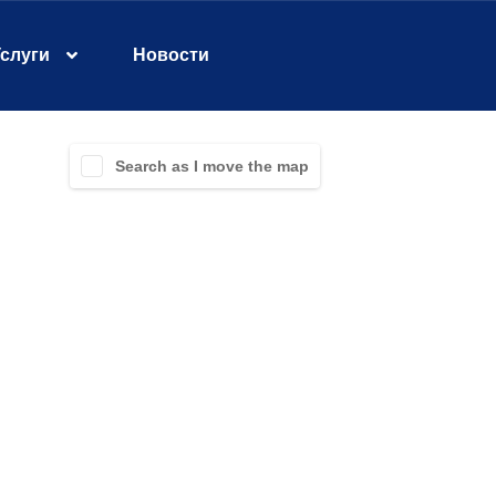
слуги
Новости
Search as I move the map