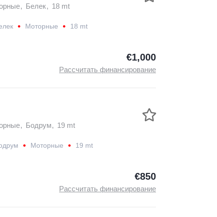
орные
,
Белек
,
18 mt
елек
Моторные
18 mt
€1,000
Рассчитать финансирование
орные
,
Бодрум
,
19 mt
одрум
Моторные
19 mt
€850
Рассчитать финансирование