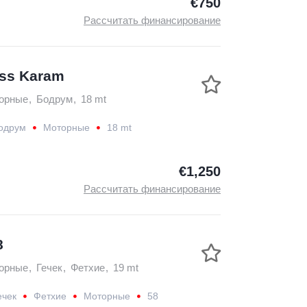
€750
Рассчитать финансирование
ess Karam
орные
,
Бодрум
,
18 mt
одрум
Моторные
18 mt
€1,250
Рассчитать финансирование
8
орные
,
Гечек
,
Фетхие
,
19 mt
ечек
Фетхие
Моторные
58