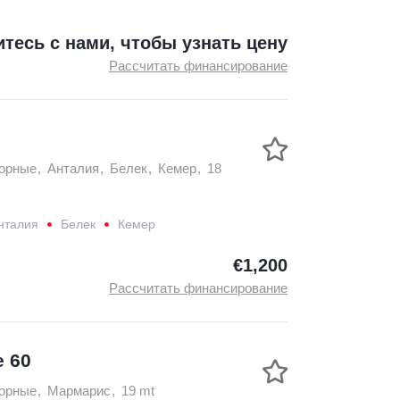
тесь с нами, чтобы узнать цену
Рассчитать финансирование
орные
,
Анталия
,
Белек
,
Кемер
,
18
нталия
Белек
Кемер
18 mt
€1,200
Рассчитать финансирование
e 60
орные
,
Мармарис
,
19 mt