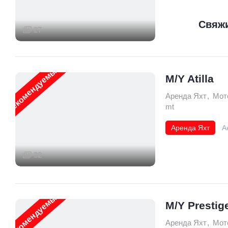
19 mt
Свяжи
27
Рекомендуемые
M/Y Atilla
Аренда Яхт
,
Мот
mt
Аренда Яхт
А
Моторные
55
32
Рекомендуемые
M/Y Prestig
Аренда Яхт
,
Мот