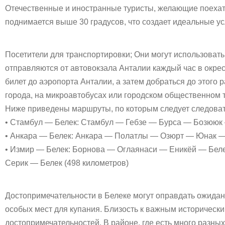
Отечественные и иностранные туристы, желающие поехать
поднимается выше 30 градусов, что создает идеальные ус
Посетители для транспортировки; Они могут использоват
отправляются от автовокзала Анталии каждый час в окрес
билет до аэропорта Анталии, а затем добраться до этого 
города, на микроавтобусах или городском общественном 
Ниже приведены маршруты, по которым следует следовать 
• Стамбул — Белек: Стамбул — Гебзе — Бурса — Бозююк
• Анкара — Белек: Анкара — Полатлы — Озюрт — Юнак 
• Измир — Белек: Борнова — Оглаянаси — Еникёй — Бе
Серик — Белек (498 километров)
Достопримечательности в Белеке могут оправдать ожидани
особых мест для купания. Близость к важным историческ
достопримечательностей. В районе, где есть много разны