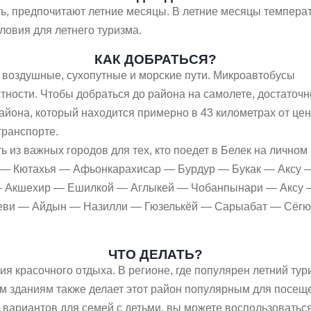
, предпочитают летние месяцы. В летние месяцы температ
ловия для летнего туризма.
КАК ДОБРАТЬСЯ?
ь воздушные, сухопутные и морские пути. Микроавтобусы
тности. Чтобы добраться до района на самолете, достаточн
района, который находится примерно в 43 километрах от це
транспорте.
из важных городов для тех, кто поедет в Белек на личном
 — Кютахья — Афьонкарахисар — Бурдур — Букак — Аксу —
— Акшехир — Ешилкой — Аглыкей — Чобанпынари — Аксу —
леви — Айдын — Назилли — Гюзелькёй — Сарыабат — Сёгю
ЧТО ДЕЛАТЬ?
я красочного отдыха. В регионе, где популярен летний тури
им зданиям также делает этот район популярным для посещ
х вариантов для семей с детьми, вы можете воспользовать