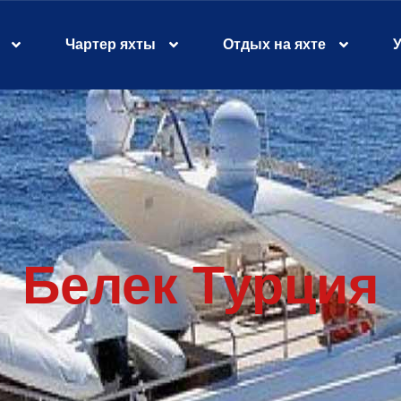
Чартер яхты
Отдых на яхте
У
Белек Турция