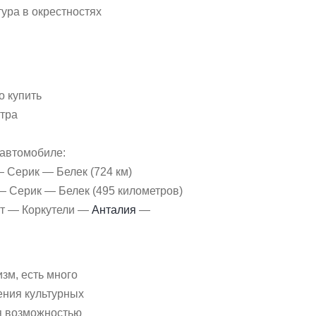
ура в окрестностях
о купить
нтра
 автомобиле:
 Серик — Белек (724 км)
 Серик — Белек (495 километров)
т — Коркутели —
Анталия
—
зм, есть много
ения культурных
ся возможностью