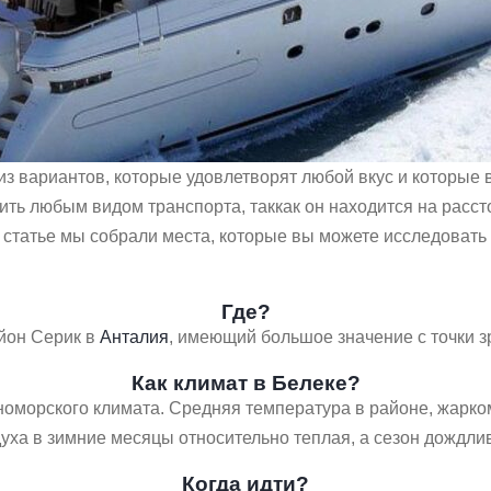
 из вариантов, которые удовлетворят любой вкус и которые
ть любым видом транспорта, таккак он находится на расст
татье мы собрали места, которые вы можете исследовать в
Где?
йон Серик в
Анталия
, имеющий большое значение с точки з
Как климат в Белеке?
номорского климата. Средняя температура в районе, жарко
духа в зимние месяцы относительно теплая, а сезон дождли
Когда идти?