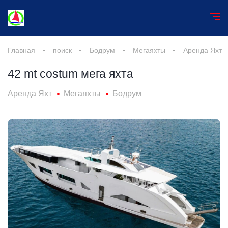
Главная
поиск
Бодрум
Мегаяхты
Аренда Яхт
42 mt costum мега яхта
Аренда Яхт
Мегаяхты
Бодрум