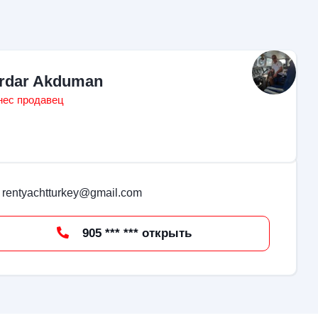
rdar Akduman
нес продавец
rentyachtturkey@gmail.com
905 *** *** открыть