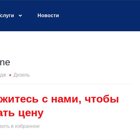
слуги
Новости
ine
идж
Дизель
житесь с нами, чтобы
ать цену
ить в избранное