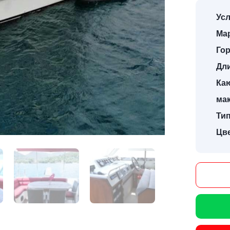
Усл
Мар
Гор
Дл
Ка
ма
Тип
Цве