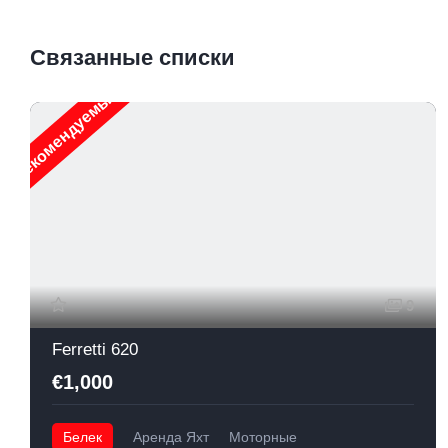
Связанные списки
Рекомендуемые
Р
9
Ferretti 620
€1,000
Белек
Аренда Яхт
Моторные