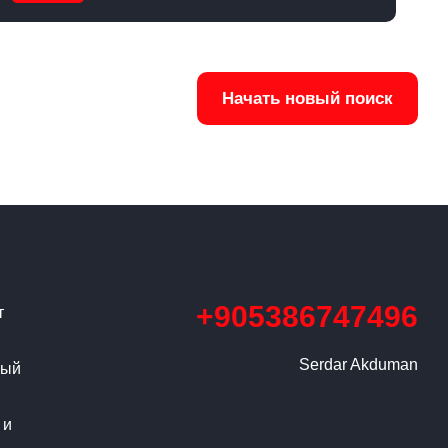
Начать новый поиск
+905386747496
т
Serdar Akduman
ный
 и