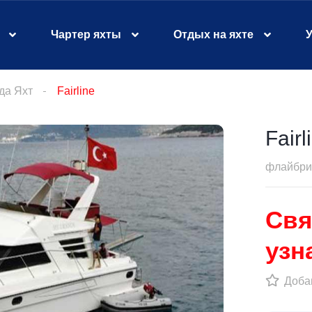
Чартер яхты
Отдых на яхте
У
да Яхт
Fairline
Fairl
флайбр
Свя
узн
Добав