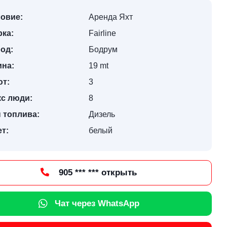
овие:
Аренда Яхт
ка:
Fairline
од:
Бодрум
ина:
19 mt
ют:
3
кс люди:
8
 топлива:
Дизель
т:
белый
905 *** *** открыть
Чат через WhatsApp