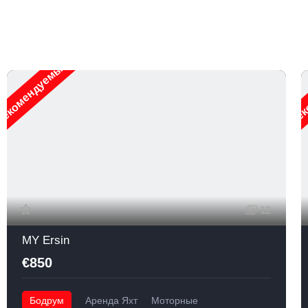
екомендуемые
Рек
12
MY Ersin
€850
Бодрум
Аренда Яхт
Моторные