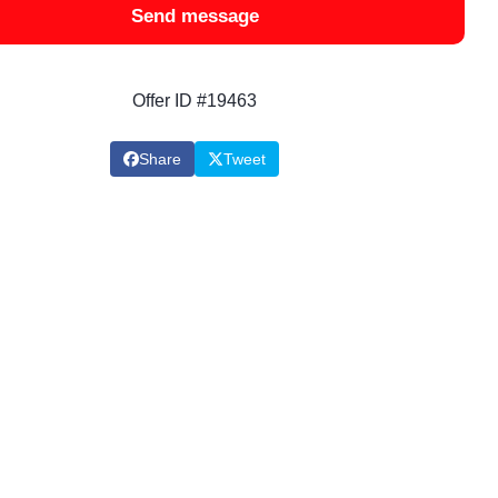
Send message
Offer ID #19463
Share
Tweet