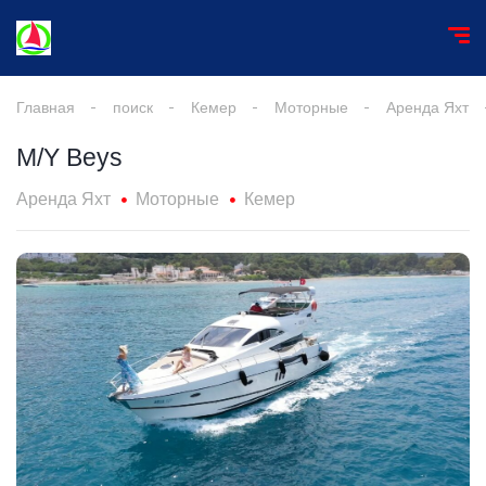
Главная
поиск
Кемер
Моторные
Аренда Яхт
M/Y Beys
Аренда Яхт
Моторные
Кемер