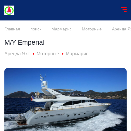
Главная
поиск
Мармарис
Моторные
Аренда Я
M/Y Emperial
Аренда Яхт
Моторные
Мармарис