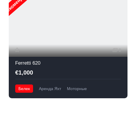
Рекомендуемые
Р
9
Ferretti 620
€1,000
Белек
Аренда Яхт
Моторные