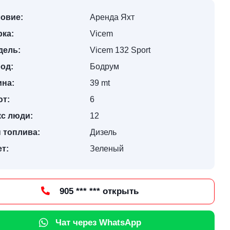
овие:
Аренда Яхт
ка:
Vicem
дель:
Vicem 132 Sport
од:
Бодрум
ина:
39 mt
ют:
6
кс люди:
12
 топлива:
Дизель
т:
Зеленый
905 *** *** открыть
Чат через WhatsApp