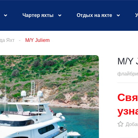
Чартер яхты
Отдых на яхте
У
да Яхт
M/Y Juliem
M/Y 
флайбр
Свя
узн
Добав