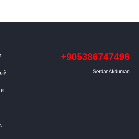
+905386747496
т
Serdar Akduman
ный
 и
,