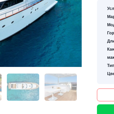
Усл
Мар
Мо
Гор
Дл
Ка
ма
Тип
Цве