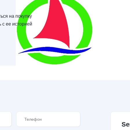
ься на покупку
ь с ее историей
Se