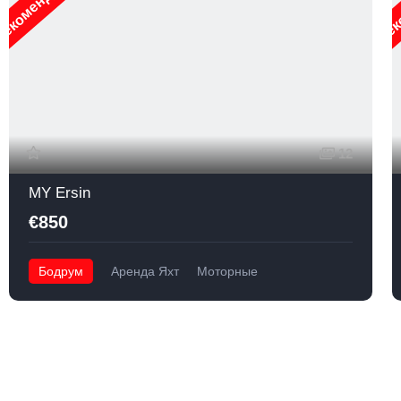
екомендуемые
Рек
12
MY Ersin
€850
Бодрум
Аренда Яхт
Моторные