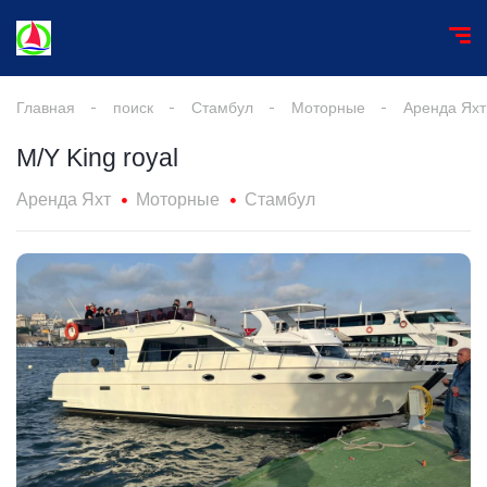
Главная
поиск
Стамбул
Моторные
Аренда Яхт
M/Y King royal
Аренда Яхт
Моторные
Стамбул