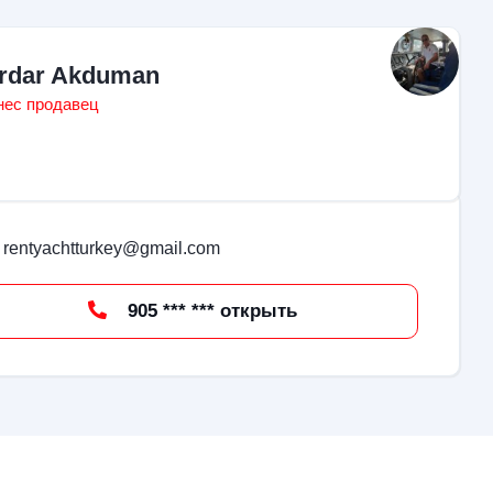
rdar Akduman
нес продавец
rentyachtturkey@gmail.com
905 *** *** открыть