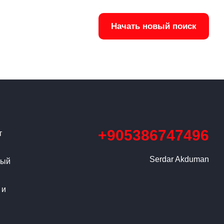
Начать новый поиск
+905386747496
т
Serdar Akduman
ный
 и