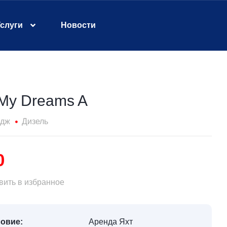
слуги
Новости
My Dreams A
идж
Дизель
0
ить в избранное
овие:
Аренда Яхт