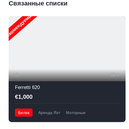
Связанные списки
Рекомендуемые
Р
9
Ferretti 620
€1,000
Белек
Аренда Яхт
Моторные