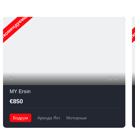
екомендуемые
Рек
12
MY Ersin
€850
Бодрум
Аренда Яхт
Моторные