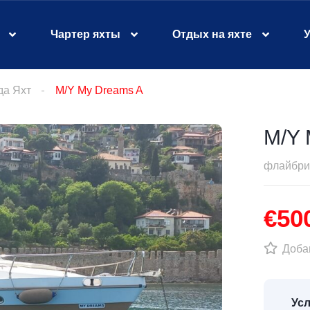
Чартер яхты
Отдых на яхте
У
да Яхт
M/Y My Dreams A
M/Y 
флайбр
€50
Добав
Усл