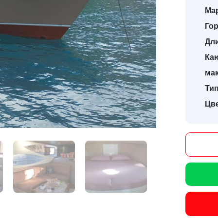
Мар
Гор
Дл
Ка
ма
Тип
Цве