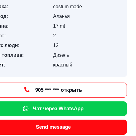
ка:
costum made
од:
Аланья
ина:
17 mt
ют:
2
кс люди:
12
 топлива:
Дизель
т:
красный
905 *** *** открыть
Чат через WhatsApp
Send message