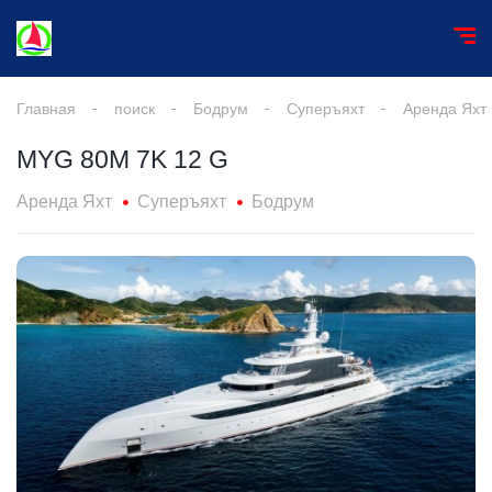
Главная
поиск
Бодрум
Суперъяхт
Аренда Яхт
MYG 80M 7K 12 G
Аренда Яхт
Суперъяхт
Бодрум