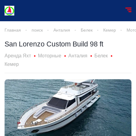
Главная
поиск
Анталия
Белек
Кемер
Мот
San Lorenzo Custom Build 98 ft
Аренда Яхт
Моторные
Анталия
Белек
Кемер