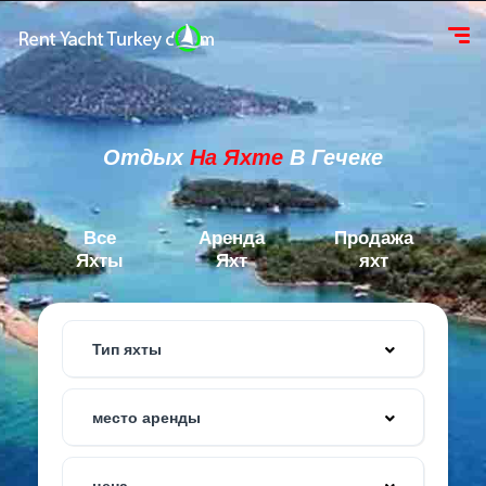
Отдых
На Яхте
В Гечеке
Все
Аренда
Продажа
Яхты
Яхт
яхт
Тип яхты
место аренды