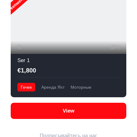
9
Ser 1
€1,800
Гечек
Аренда Яхт
Моторные
View
Подписывайтесь на нас