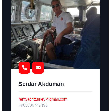
Serdar Akduman
rentyachtturkey@gmail.com
+905386747496