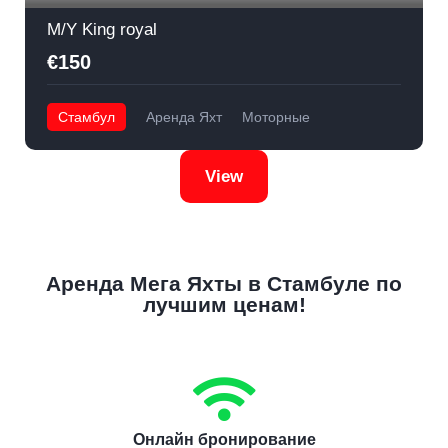
M/Y King royal
€150
Стамбул
Аренда Яхт
Моторные
View
Аренда Мега Яхты в Стамбуле по
лучшим ценам!
Онлайн бронирование