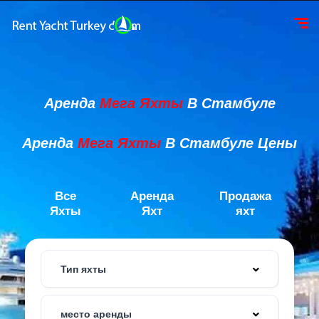
Аренда
Мега Яхты
В Стамбуле
Аренда
Мега Яхты
В Стамбуле Цены
Все
Аренда
Продажа
Яхты
Яхт
яхт
Тип яхты
место аренды