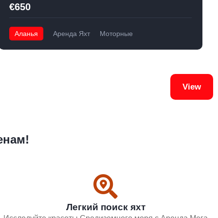
€650
Аланья
Аренда Яхт
Моторные
View
енам!
Легкий поиск яхт