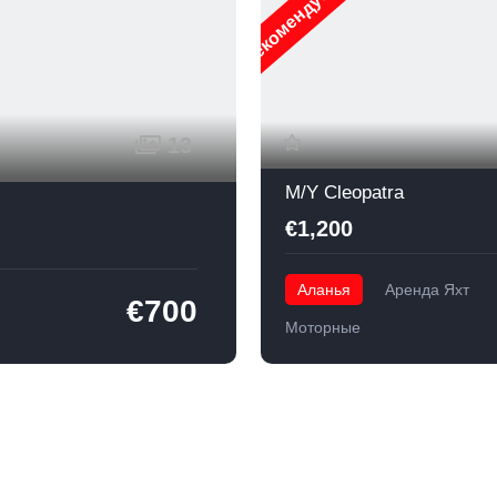
Рекомендуемые
13
M/Y Cleopatra
€1,200
Аланья
Аренда Яхт
€700
Моторные