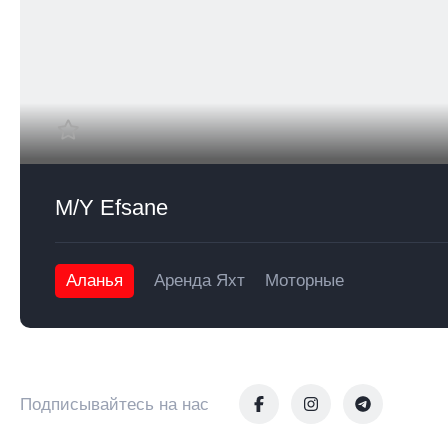
M/Y Efsane
Аланья
Аренда Яхт
Моторные
Подписывайтесь на нас