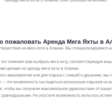
Аренда Мега Яхты В Алании, опыт роскоши на волнах!
о пожаловать Аренда Мега Яхты в А
ешествия на мега яхте в Алании. Мы специализируемся на 
хт поможет вам выбрать мега яхту, соответствующую ваши
ми ценами на аренду мега яхты в Алании.
ого мероприятия или для отдыха с семьей и друзьями, мы г
 — это возможность насладиться роскошным отдыхом на в
е, чтобы вы получили максимальное удовольствие от вашег
с равнодушными. Не упустите возможность испытать истинн