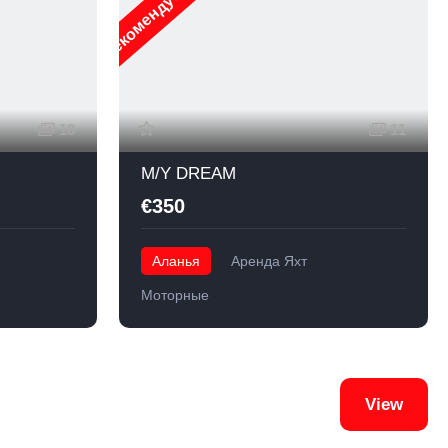
Рекомендуемые
18
11
M/Y DREAM
€350
Аланья
Аренда Яхт
Моторные
View