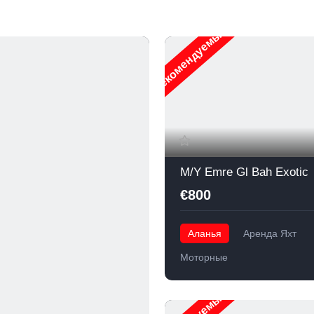
Рекомендуемые
M/Y Emre Gl Bah Exotic
€800
Аланья
Аренда Яхт
Моторные