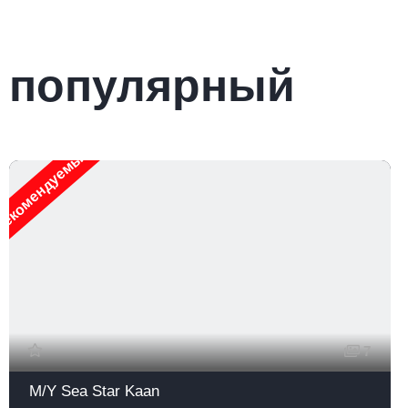
популярный
екомендуемые
Р
7
M/Y Sea Star Kaan