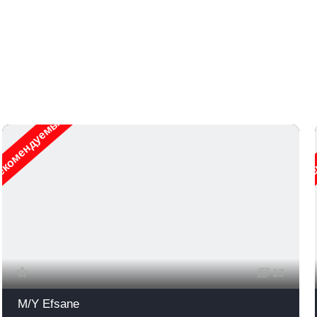
екомендуемые
Ре
13
M/Y Efsane