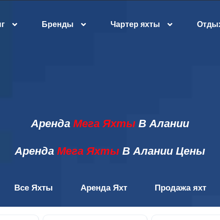
нг
Бренды
Чартер яхты
Отдых
Аренда
Мега Яхты
В Алании
Аренда
Мега Яхты
В Алании Цены
Все Яхты
Аренда Яхт
Продажа яхт