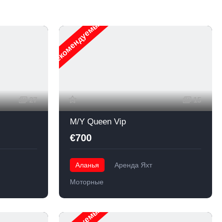
Рекомендуемые
27
15
M/Y Queen Vip
€700
Аланья
Аренда Яхт
Моторные