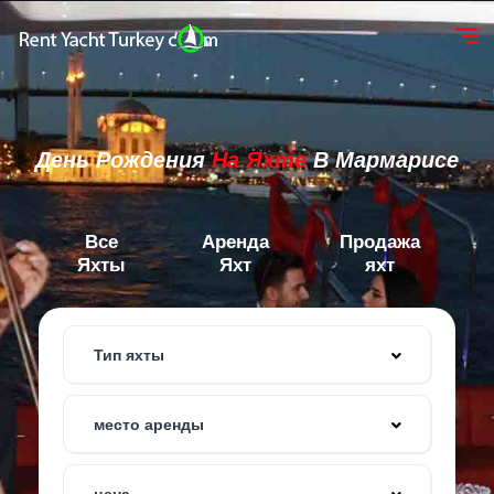
День Рождения
На Яхте
В Мармарисе
Все
Аренда
Продажа
Яхты
Яхт
яхт
Тип яхты
место аренды