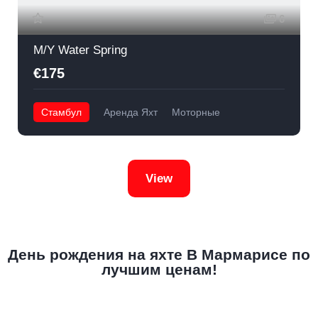
6
M/Y Water Spring
€175
Стамбул
Аренда Яхт
Моторные
View
День рождения на яхте В Мармарисе по
лучшим ценам!