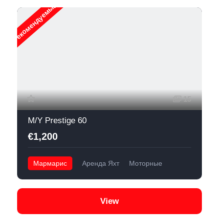
Рекомендуемые
15
M/Y Prestige 60
€1,200
Мармарис
Аренда Яхт
Моторные
View