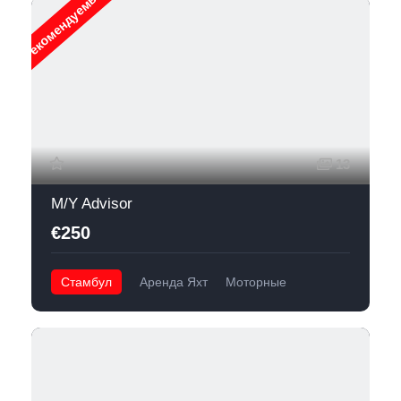
Рекомендуемые
13
M/Y Advisor
€250
Стамбул
Аренда Яхт
Моторные