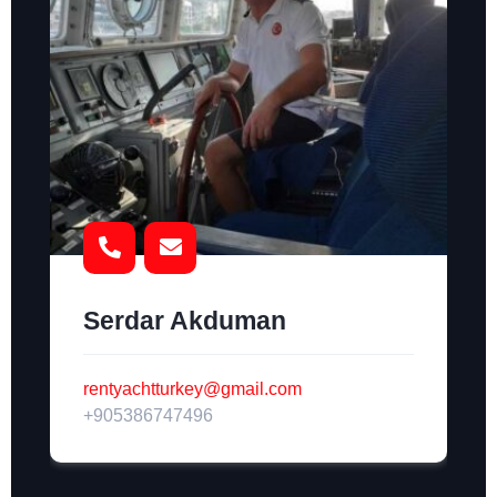
Serdar Akduman
rentyachtturkey@gmail.com
+905386747496