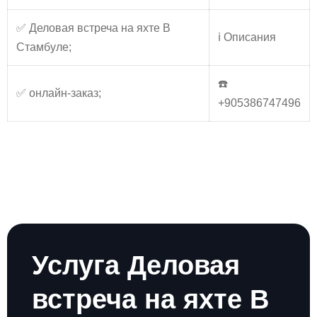
✅ Деловая встреча на яхте В
ℹ️ Описания
Стамбуле;
☎️
✅ онлайн-заказ;
+905386747496
Услуга Деловая
встреча на яхте В