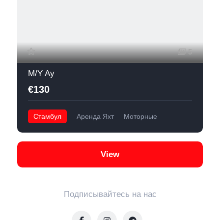
5
M/Y Ay
€130
Стамбул
Аренда Яхт
Моторные
View
Подписывайтесь на нас