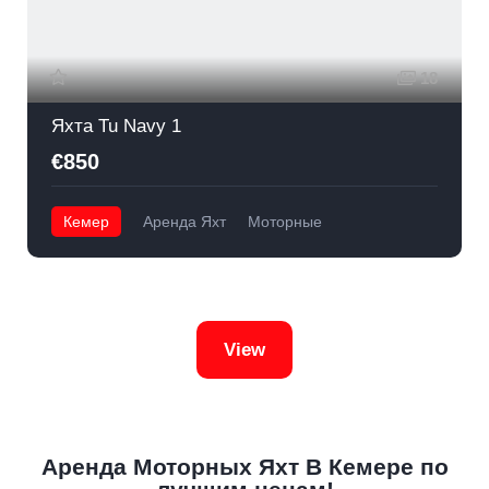
18
Яхта Tu Navy 1
€850
Кемер
Аренда Яхт
Моторные
View
Аренда Моторных Яхт В Кемере по