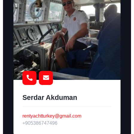
Serdar Akduman
rentyachtturkey@gmail.com
+905386747496