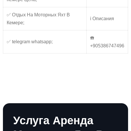
✅ Отдых На Моторных Яхт В
ℹ️ Описания
Кемере;
☎️
✅ telegram whatsapp;
+905386747496
Услуга Аренда