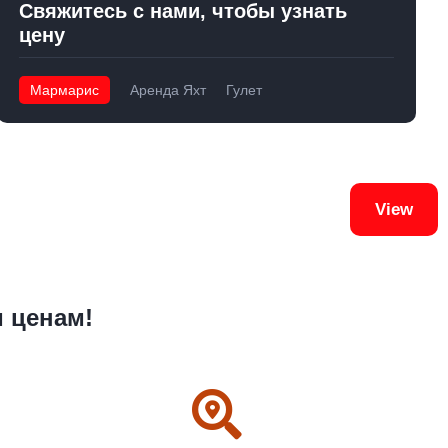
Свяжитесь с нами, чтобы узнать
цену
Мармарис
Аренда Яхт
Гулет
View
м ценам!