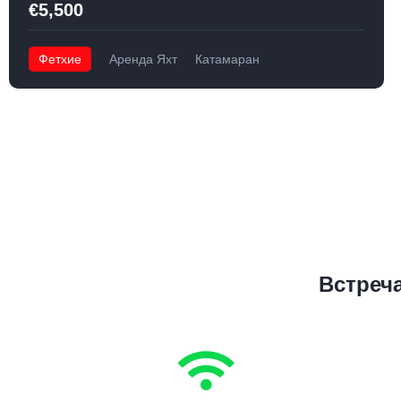
€5,500
Фетхие
Аренда Яхт
Катамаран
Встреча