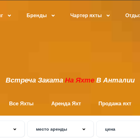
нг
Бренды
Чартер яхты
Отдых
Встреча Заката
На Яхте
В Анталии
Все Яхты
Аренда Яхт
Продажа яхт
место аренды
цена