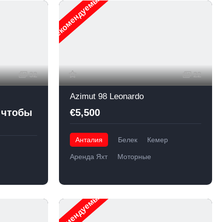
Рекомендуемые
32
22
Azimut 98 Leonardo
 чтобы
€5,500
Анталия
Белек
Кемер
Аренда Яхт
Моторные
Рекомендуемые