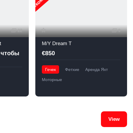
22
9
t
M/Y Dream T
 чтобы
€850
Гечек
Фетхие
Аренда Яхт
Моторные
View