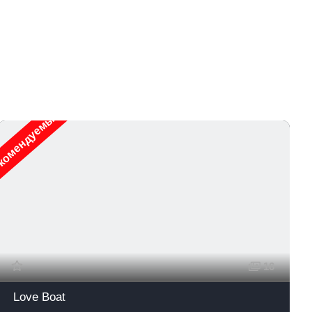
комендуемые
Рек
16
Love Boat