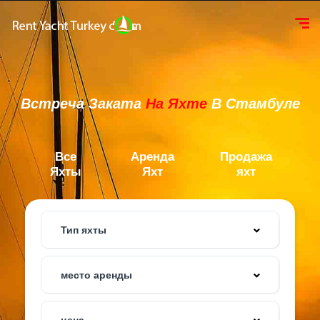
Встреча Заката
На Яхте
В Стамбуле
Все
Аренда
Продажа
Яхты
Яхт
яхт
Тип яхты
место аренды