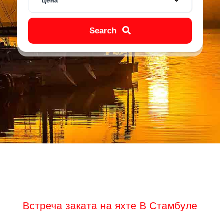
цена
Search
Встреча заката на яхте В Стамбуле