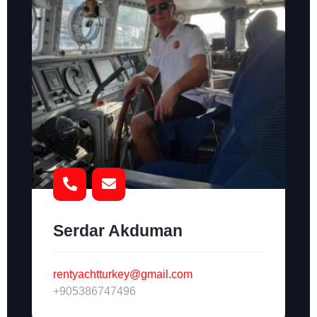
Serdar Akduman
rentyachtturkey@gmail.com
+905386747496