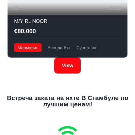
20
M/Y RL NOOR
€80,000
Мармарис
Аренда Яхт
Суперъяхт
View
Встреча заката на яхте В Стамбуле по
лучшим ценам!