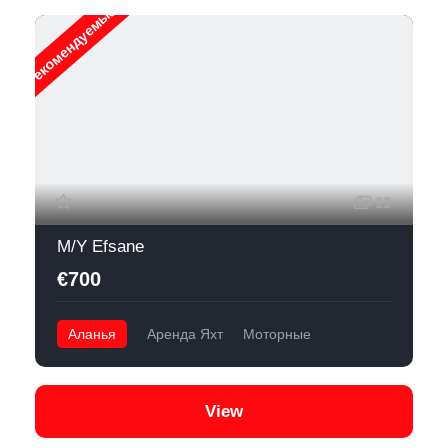
Рекомендуемые
13
M/Y Efsane
€700
Аланья
Аренда Яхт
Моторные
View