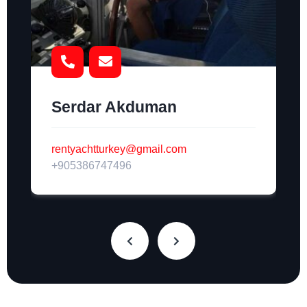
Serdar Akduman
rentyachtturkey@gmail.com
+905386747496