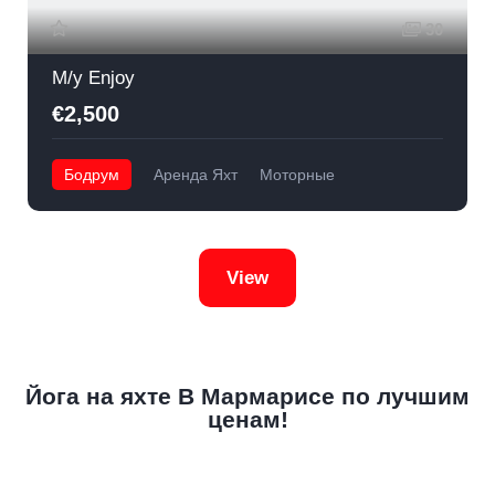
30
M/y Enjoy
€2,500
Бодрум
Аренда Яхт
Моторные
View
Йога на яхте В Мармарисе по лучшим
ценам!