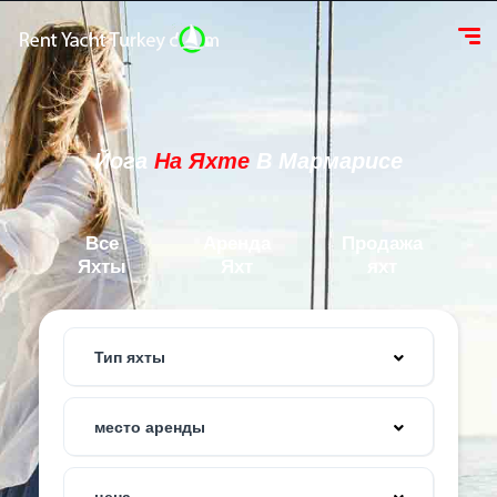
Йога
На Яхте
В Мармарисе
Все
Аренда
Продажа
Яхты
Яхт
яхт
Тип яхты
место аренды