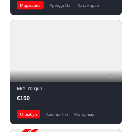
Мармарис
Аренда Яхт
Катамаран
8
M/Y Yorgun
€150
Стамбул
Аренда Яхт
Моторные