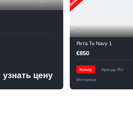
6
Яхта Tu Navy 1
€850
Кемер
Аренда Яхт
 узнать цену
Моторные