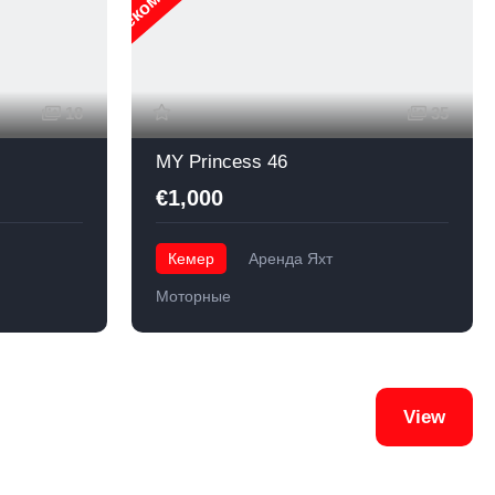
18
35
MY Princess 46
€1,000
Кемер
Аренда Яхт
Моторные
View