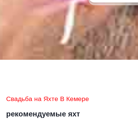
Свадьба на Яхте В Кемере
рекомендуемые яхт