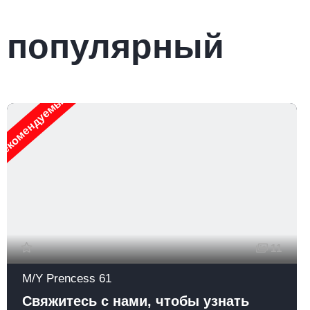
популярный
екомендуемые
11
M/Y Prencess 61
Свяжитесь с нами, чтобы узнать