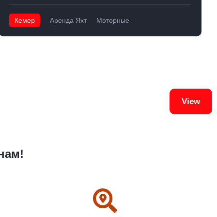
Кемер
Аренда Яхт
Моторные
View
нам!