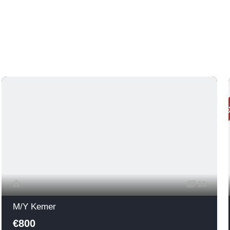
Ре
13
M/Y Kemer
€800