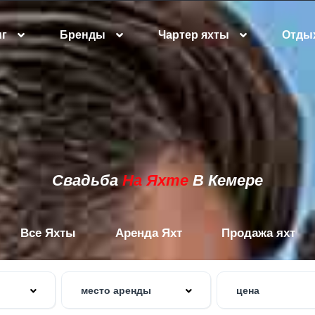
нг
Бренды
Чартер яхты
Отдых
Свадьба
На Яхте
В Кемере
Все Яхты
Аренда Яхт
Продажа яхт
место аренды
цена