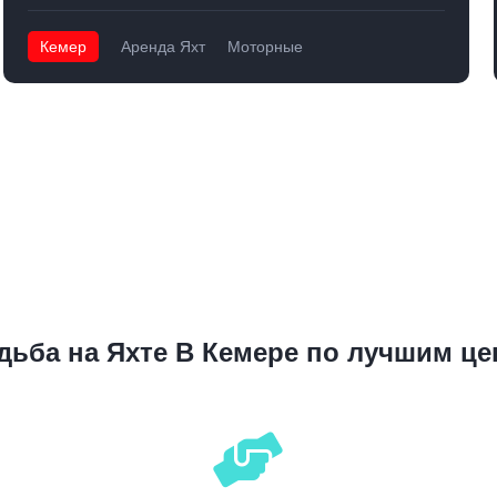
Кемер
Аренда Яхт
Моторные
дьба на Яхте В Кемере по лучшим це