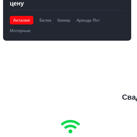
цену
Анталия
Белек
Кемер
Аренда Яхт
Моторные
Сва