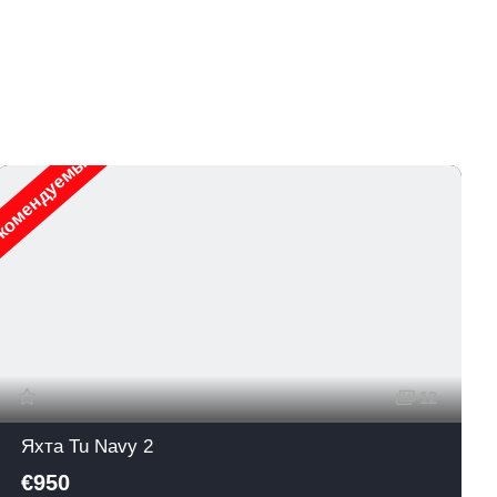
комендуемые
12
Яхта Tu Navy 2
€950