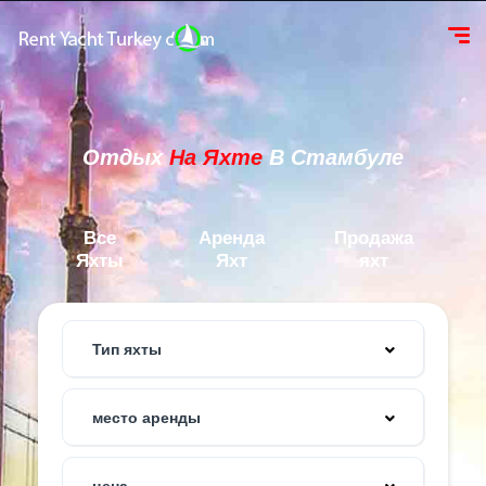
Отдых
На Яхте
В Стамбуле
Все
Аренда
Продажа
Яхты
Яхт
яхт
Тип яхты
место аренды