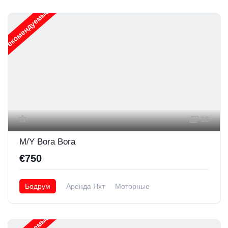
Рекомендуемые
10
M/Y Bora Bora
€750
Бодрум
Аренда Яхт
Моторные