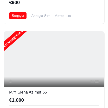
€900
Бодрум
Аренда Яхт
Моторные
Рекомендуемые
32
M/Y Siena Azimut 55
€1,000