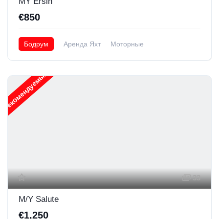
MY Ersin
€850
Бодрум
Аренда Яхт
Моторные
Рекомендуемые
33
M/Y Salute
€1,250