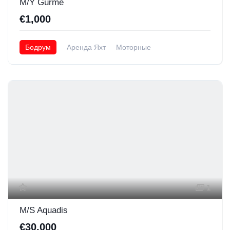
M/Y Gurme
€1,000
Бодрум
Аренда Яхт
Моторные
1
M/S Aquadis
€30,000